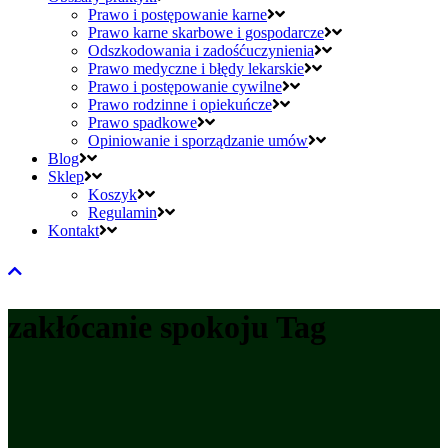
Prawo i postępowanie karne
Prawo karne skarbowe i gospodarcze
Odszkodowania i zadośćuczynienia
Prawo medyczne i błędy lekarskie
Prawo i postępowanie cywilne
Prawo rodzinne i opiekuńcze
Prawo spadkowe
Opiniowanie i sporządzanie umów
Blog
Sklep
Koszyk
Regulamin
Kontakt
zakłócanie spokoju Tag