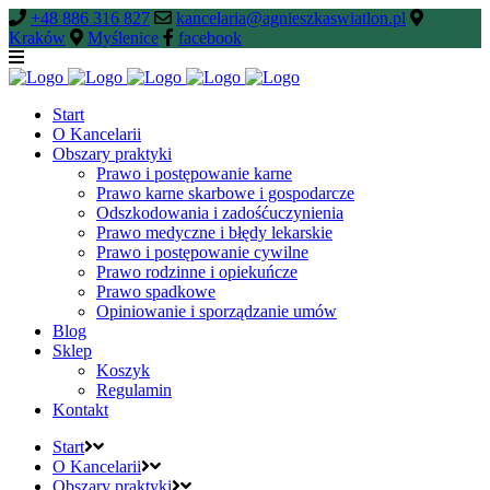
+48 886 316 827
kancelaria@agnieszkaswiatlon.pl
Kraków
Myślenice
facebook
Start
O Kancelarii
Obszary praktyki
Prawo i postępowanie karne
Prawo karne skarbowe i gospodarcze
Odszkodowania i zadośćuczynienia
Prawo medyczne i błędy lekarskie
Prawo i postępowanie cywilne
Prawo rodzinne i opiekuńcze
Prawo spadkowe
Opiniowanie i sporządzanie umów
Blog
Sklep
Koszyk
Regulamin
Kontakt
Start
O Kancelarii
Obszary praktyki