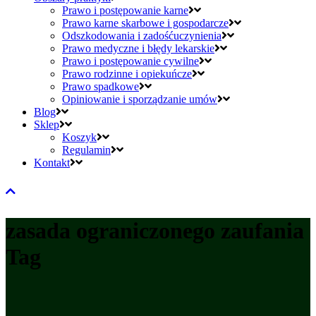
Prawo i postępowanie karne
Prawo karne skarbowe i gospodarcze
Odszkodowania i zadośćuczynienia
Prawo medyczne i błędy lekarskie
Prawo i postępowanie cywilne
Prawo rodzinne i opiekuńcze
Prawo spadkowe
Opiniowanie i sporządzanie umów
Blog
Sklep
Koszyk
Regulamin
Kontakt
zasada ograniczonego zaufania
Tag