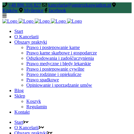
+48 886 316 827
kancelaria@agnieszkaswiatlon.pl
Kraków
Myślenice
facebook
Start
O Kancelarii
Obszary praktyki
Prawo i postępowanie karne
Prawo karne skarbowe i gospodarcze
Odszkodowania i zadośćuczynienia
Prawo medyczne i błędy lekarskie
Prawo i postępowanie cywilne
Prawo rodzinne i opiekuńcze
Prawo spadkowe
Opiniowanie i sporządzanie umów
Blog
Sklep
Koszyk
Regulamin
Kontakt
Start
O Kancelarii
Obszary praktyki