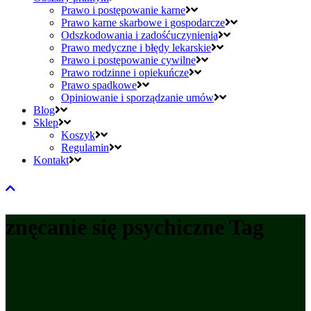
Prawo i postępowanie karne
Prawo karne skarbowe i gospodarcze
Odszkodowania i zadośćuczynienia
Prawo medyczne i błędy lekarskie
Prawo i postępowanie cywilne
Prawo rodzinne i opiekuńcze
Prawo spadkowe
Opiniowanie i sporządzanie umów
Blog
Sklep
Koszyk
Regulamin
Kontakt
znęcanie się psychiczne Tag