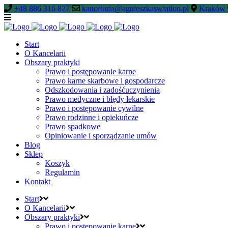
+48 886 316 827
kancelaria@agnieszkaswiatlon.pl
Kraków
Start
O Kancelarii
Obszary praktyki
Prawo i postępowanie karne
Prawo karne skarbowe i gospodarcze
Odszkodowania i zadośćuczynienia
Prawo medyczne i błędy lekarskie
Prawo i postępowanie cywilne
Prawo rodzinne i opiekuńcze
Prawo spadkowe
Opiniowanie i sporządzanie umów
Blog
Sklep
Koszyk
Regulamin
Kontakt
Start
O Kancelarii
Obszary praktyki
Prawo i postępowanie karne