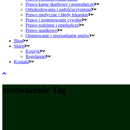
Prawo karne skarbowe i gospodarcze
Odszkodowania i zadośćuczynienia
Prawo medyczne i błędy lekarskie
Prawo i postępowanie cywilne
Prawo rodzinne i opiekuńcze
Prawo spadkowe
Opiniowanie i sporządzanie umów
Blog
Sklep
Koszyk
Regulamin
Kontakt
znieważenie Tag