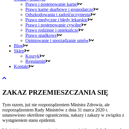
Prawo i postępowanie karne
Prawo karne skarbowe i gospodarcze
Odszkodowania i zadośćuczynienia
Prawo medyczne i błędy lekarskie
Prawo i postępowanie cywilne
Prawo rodzinne i opiekuńcze
Prawo spadkowe
Opiniowanie i sporządzanie umów
Blog
Sklep
Koszyk
Regulamin
Kontakt
ZAKAZ PRZEMIESZCZANIA SIĘ
Tym razem, już nie rozporządzeniem Ministra Zdrowia, ale
rozporządzeniem Rady Ministrów z dnia 31 marca 2020 r.
ustanowiono określone ograniczenia, nakazy i zakazy w związku z
wystąpieniem stanu epidemii.