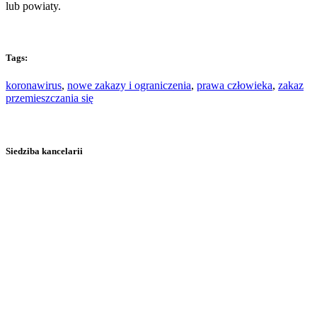
lub powiaty.
Tags:
koronawirus
,
nowe zakazy i ograniczenia
,
prawa człowieka
,
zakaz
przemieszczania się
Siedziba kancelarii