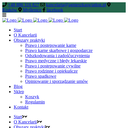
+48 886 316 827
kancelaria@agnieszkaswiatlon.pl
Kraków
Myślenice
facebook
Start
O Kancelarii
Obszary praktyki
Prawo i postępowanie karne
Prawo karne skarbowe i gospodarcze
Odszkodowania i zadośćuczynienia
Prawo medyczne i błędy lekarskie
Prawo i postępowanie cywilne
Prawo rodzinne i opiekuńcze
Prawo spadkowe
Opiniowanie i sporządzanie umów
Blog
Sklep
Koszyk
Regulamin
Kontakt
Start
O Kancelarii
Obszary praktyki