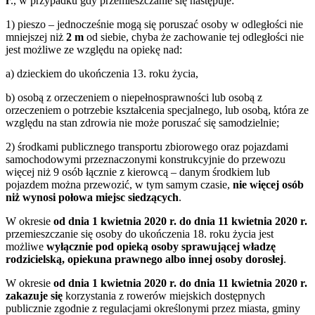
r
., w przypadku gdy przemieszczanie się następuje:
1) pieszo – jednocześnie mogą się poruszać osoby w odległości nie
mniejszej niż
2 m
od siebie, chyba że zachowanie tej odległości nie
jest możliwe ze względu na opiekę nad:
a) dzieckiem do ukończenia 13. roku życia,
b) osobą z orzeczeniem o niepełnosprawności lub osobą z
orzeczeniem o potrzebie kształcenia specjalnego, lub osobą, która ze
względu na stan zdrowia nie może poruszać się samodzielnie;
2) środkami publicznego transportu zbiorowego oraz pojazdami
samochodowymi przeznaczonymi konstrukcyjnie do przewozu
więcej niż 9 osób łącznie z kierowcą – danym środkiem lub
pojazdem można przewozić, w tym samym czasie,
nie więcej osób
niż wynosi połowa miejsc siedzących
.
W okresie
od dnia 1 kwietnia 2020 r. do dnia 11 kwietnia 2020 r.
przemieszczanie się osoby do ukończenia 18. roku życia jest
możliwe
wyłącznie pod opieką osoby sprawującej władzę
rodzicielską, opiekuna prawnego albo innej osoby dorosłej
.
W okresie
od dnia 1 kwietnia 2020 r. do dnia 11 kwietnia 2020 r.
zakazuje się
korzystania z rowerów miejskich dostępnych
publicznie zgodnie z regulacjami określonymi przez miasta, gminy