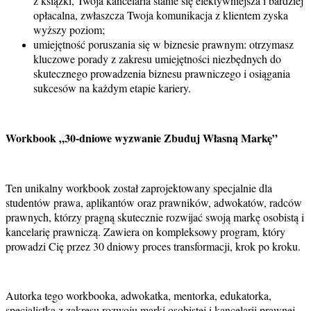
z książki, Twoja kancelaria stanie się efektywniejsza i bardziej
opłacalna, zwłaszcza Twoja komunikacja z klientem zyska
wyższy poziom;
umiejętność poruszania się w biznesie prawnym: otrzymasz
kluczowe porady z zakresu umiejętności niezbędnych do
skutecznego prowadzenia biznesu prawniczego i osiągania
sukcesów na każdym etapie kariery.
Workbook „30-dniowe wyzwanie Zbuduj Własną Markę”
Ten unikalny workbook został zaprojektowany specjalnie dla
studentów prawa, aplikantów oraz prawników, adwokatów, radców
prawnych, którzy pragną skutecznie rozwijać swoją markę osobistą i
kancelarię prawniczą. Zawiera on kompleksowy program, który
prowadzi Cię przez 30 dniowy proces transformacji, krok po kroku.
Autorka tego workbooka, adwokatka, mentorka, edukatorka,
specjalistka z zakresu rozwoju marki osobistej i kancelarii prawnej,