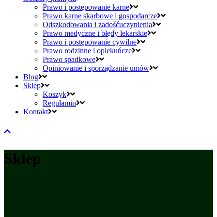
Prawo i postępowanie karne
Prawo karne skarbowe i gospodarcze
Odszkodowania i zadośćuczynienia
Prawo medyczne i błędy lekarskie
Prawo i postępowanie cywilne
Prawo rodzinne i opiekuńcze
Prawo spadkowe
Opiniowanie i sporządzanie umów
Blog
Sklep
Koszyk
Regulamin
Kontakt
Sklep