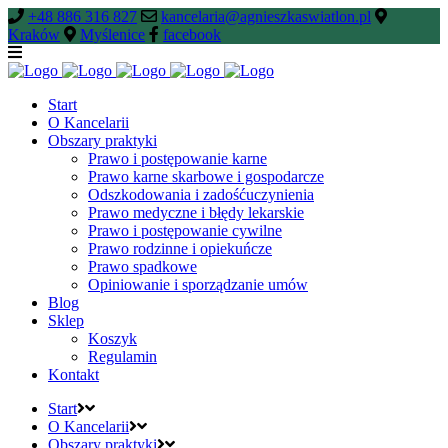
+48 886 316 827
kancelaria@agnieszkaswiatlon.pl
Kraków
Myślenice
facebook
Start
O Kancelarii
Obszary praktyki
Prawo i postępowanie karne
Prawo karne skarbowe i gospodarcze
Odszkodowania i zadośćuczynienia
Prawo medyczne i błędy lekarskie
Prawo i postępowanie cywilne
Prawo rodzinne i opiekuńcze
Prawo spadkowe
Opiniowanie i sporządzanie umów
Blog
Sklep
Koszyk
Regulamin
Kontakt
Start
O Kancelarii
Obszary praktyki