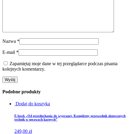
Nazwa
*
E-mail
*
Zapamiętaj moje dane w tej przeglądarce podczas pisania
kolejnych komentarzy.
Podobne produkty
Dodaj do koszyka
E-book „Od przesłuchania do wygranej. Kompletny przewodnik skutecznych
technik w sprawach karnych”
249,00
zł