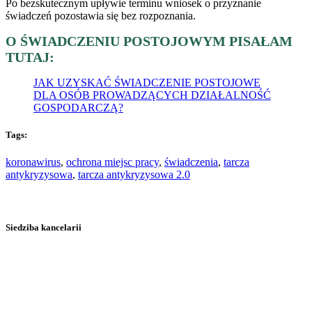
Po bezskutecznym upływie terminu wniosek o przyznanie
świadczeń pozostawia się bez rozpoznania.
O ŚWIADCZENIU POSTOJOWYM PISAŁAM
TUTAJ:
JAK UZYSKAĆ ŚWIADCZENIE POSTOJOWE
DLA OSÓB PROWADZĄCYCH DZIAŁALNOŚĆ
GOSPODARCZĄ?
Tags:
koronawirus
,
ochrona miejsc pracy
,
świadczenia
,
tarcza
antykryzysowa
,
tarcza antykryzysowa 2.0
Siedziba kancelarii