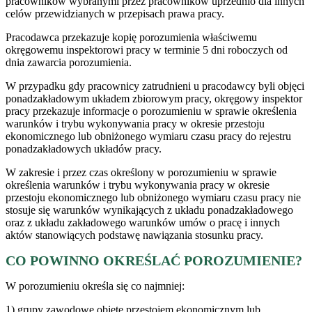
pracowników wybranymi przez pracowników uprzednio dla innych
celów przewidzianych w przepisach prawa pracy.
Pracodawca przekazuje kopię porozumienia właściwemu
okręgowemu inspektorowi pracy w terminie 5 dni roboczych od
dnia zawarcia porozumienia.
W przypadku gdy pracownicy zatrudnieni u pracodawcy byli objęci
ponadzakładowym układem zbiorowym pracy, okręgowy inspektor
pracy przekazuje informacje o porozumieniu w sprawie określenia
warunków i trybu wykonywania pracy w okresie przestoju
ekonomicznego lub obniżonego wymiaru czasu pracy do rejestru
ponadzakładowych układów pracy.
W zakresie i przez czas określony w porozumieniu w sprawie
określenia warunków i trybu wykonywania pracy w okresie
przestoju ekonomicznego lub obniżonego wymiaru czasu pracy nie
stosuje się warunków wynikających z układu ponadzakładowego
oraz z układu zakładowego warunków umów o pracę i innych
aktów stanowiących podstawę nawiązania stosunku pracy.
CO POWINNO OKREŚLAĆ POROZUMIENIE?
W porozumieniu określa się co najmniej:
1) grupy zawodowe objęte przestojem ekonomicznym lub