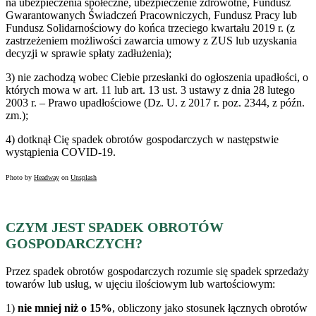
na ubezpieczenia społeczne, ubezpieczenie zdrowotne, Fundusz
Gwarantowanych Świadczeń Pracowniczych, Fundusz Pracy lub
Fundusz Solidarnościowy do końca trzeciego kwartału 2019 r. (z
zastrzeżeniem możliwości zawarcia umowy z ZUS lub uzyskania
decyzji w sprawie spłaty zadłużenia);
3) nie zachodzą wobec Ciebie przesłanki do ogłoszenia upadłości, o
których mowa w art. 11 lub art. 13 ust. 3 ustawy z dnia 28 lutego
2003 r. – Prawo upadłościowe (Dz. U. z 2017 r. poz. 2344, z późn.
zm.);
4) dotknął Cię spadek obrotów gospodarczych w następstwie
wystąpienia COVID-19.
Photo by
Headway
on
Unsplash
CZYM JEST SPADEK OBROTÓW
GOSPODARCZYCH?
Przez spadek obrotów gospodarczych rozumie się spadek sprzedaży
towarów lub usług, w ujęciu ilościowym lub wartościowym:
1)
nie mniej niż o 15%
, obliczony jako stosunek łącznych obrotów