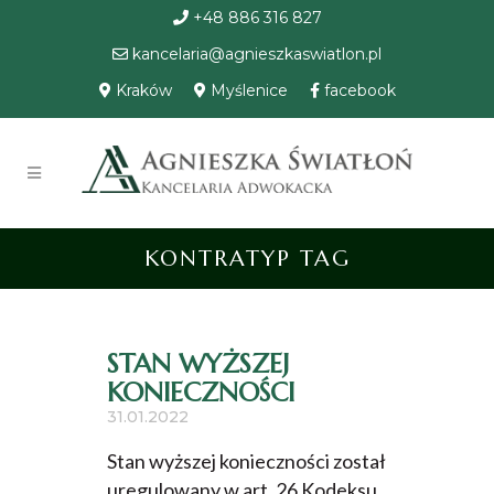
+48 886 316 827
kancelaria@agnieszkaswiatlon.pl
Kraków
Myślenice
facebook
KONTRATYP TAG
STAN WYŻSZEJ
KONIECZNOŚCI
31.01.2022
Stan wyższej konieczności został
uregulowany w art. 26 Kodeksu