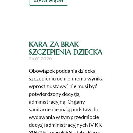
czytaj więcej
KARA ZA BRAK
SZCZEPIENIA DZIECKA
24.01.2020
Obowiązek poddania dziecka
szczepieniu ochronnemu wynika
wprost z ustawy i nie musi być
potwierdzony decyzją
administracyjną. Organy
sanitarne nie mają podstaw do
wydawania w tym przedmiocie
decyzji administracyjnych (V KK
306/15 – wyrok SN – Izba Karna