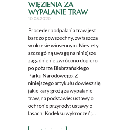
WIĘZIENIA ZA
WYPALANIE TRAW
10.05.2020
Proceder podpalania traw jest
bardzo powszechny, zwłaszcza
w okresie wiosennym. Niestety,
szczególną uwagę na niniejsze
zagadnienie zwrócono dopiero
po pożarze Biebrzańskiego
Parku Narodowego. Z
niniejszego artykułu dowiesz się,
jakie kary grożą za wypalanie
traw, na podstawie: ustawy o
ochronie przyrody; ustawy o
lasach; Kodeksu wykroczeń;…