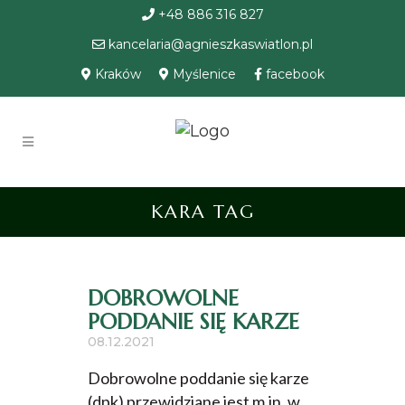
+48 886 316 827
kancelaria@agnieszkaswiatlon.pl
Kraków
Myślenice
facebook
KARA TAG
DOBROWOLNE
PODDANIE SIĘ KARZE
08.12.2021
Dobrowolne poddanie się karze
(dpk) przewidziane jest m.in. w