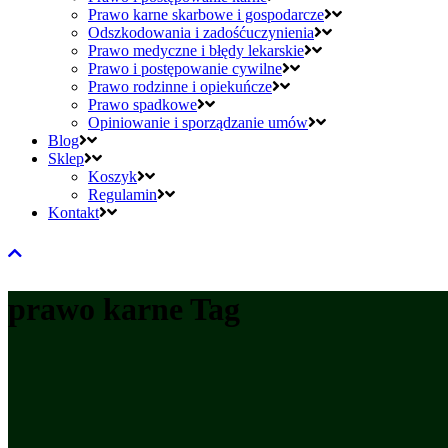
Prawo karne skarbowe i gospodarcze
Odszkodowania i zadośćuczynienia
Prawo medyczne i błędy lekarskie
Prawo i postępowanie cywilne
Prawo rodzinne i opiekuńcze
Prawo spadkowe
Opiniowanie i sporządzanie umów
Blog
Sklep
Koszyk
Regulamin
Kontakt
prawo karne Tag