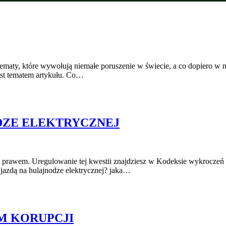
o tematy, które wywołują niemałe poruszenie w świecie, a co dopiero w
jest tematem artykułu. Co…
DZE ELEKTRYCZNEJ
na z prawem. Uregulowanie tej kwestii znajdziesz w Kodeksie wykroczeń
z jazdą na hulajnodze elektrycznej? jaka…
M KORUPCJI