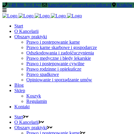
+48 886 316 827
kancelaria@agnieszkaswiatlon.pl
Kraków
Start
O Kancelarii
Obszary praktyki
Prawo i postępowanie karne
Prawo karne skarbowe i gospodarcze
Odszkodowania i zadośćuczynienia
Prawo medyczne i błędy lekarskie
Prawo i postępowanie cywilne
Prawo rodzinne i opiekuńcze
Prawo spadkowe
Opiniowanie i sporządzanie umów
Blog
Sklep
Koszyk
Regulamin
Kontakt
Start
O Kancelarii
Obszary praktyki
Prawo i postępowanie karne