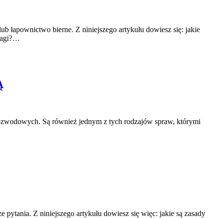
ub łapownictwo bierne. Z niniejszego artykułu dowiesz się: jakie
 wagi?…
Ą
 rozwodowych. Są również jednym z tych rodzajów spraw, którymi
ytania. Z niniejszego artykułu dowiesz się więc: jakie są zasady