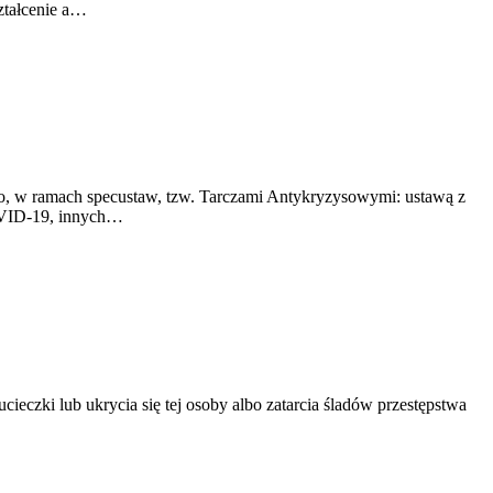
ztałcenie a…
go, w ramach specustaw, tzw. Tarczami Antykryzysowymi: ustawą z
COVID-19, innych…
cieczki lub ukrycia się tej osoby albo zatarcia śladów przestępstwa