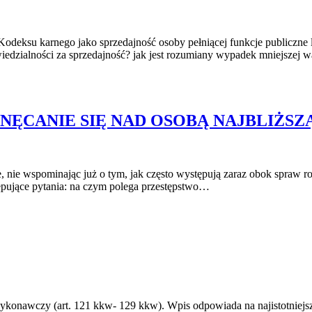
Kodeksu karnego jako sprzedajność osoby pełniącej funkcje publiczne l
iedzialności za sprzedajność? jak jest rozumiany wypadek mniejszej
ZNĘCANIE SIĘ NAD OSOBĄ NAJBLIŻSZ
e, nie wspominając już o tym, jak często występują zaraz obok spraw
tępujące pytania: na czym polega przestępstwo…
onawczy (art. 121 kkw- 129 kkw). Wpis odpowiada na najistotniejsze p