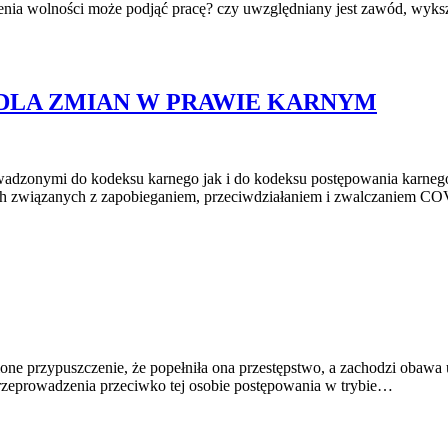
enia wolności może podjąć pracę? czy uwzględniany jest zawód, wyks
DLA ZMIAN W PRAWIE KARNYM
rowadzonymi do kodeksu karnego jak i do kodeksu postępowania karne
iach związanych z zapobieganiem, przeciwdziałaniem i zwalczaniem 
ione przypuszczenie, że popełniła ona przestępstwo, a zachodzi obawa u
o przeprowadzenia przeciwko tej osobie postępowania w trybie…