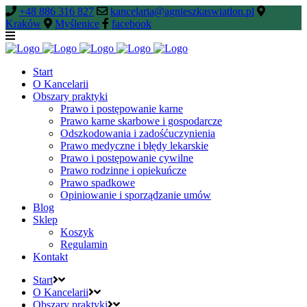
+48 886 316 827
kancelaria@agnieszkaswiatlon.pl
Kraków
Myślenice
facebook
Start
O Kancelarii
Obszary praktyki
Prawo i postępowanie karne
Prawo karne skarbowe i gospodarcze
Odszkodowania i zadośćuczynienia
Prawo medyczne i błędy lekarskie
Prawo i postępowanie cywilne
Prawo rodzinne i opiekuńcze
Prawo spadkowe
Opiniowanie i sporządzanie umów
Blog
Sklep
Koszyk
Regulamin
Kontakt
Start
O Kancelarii
Obszary praktyki