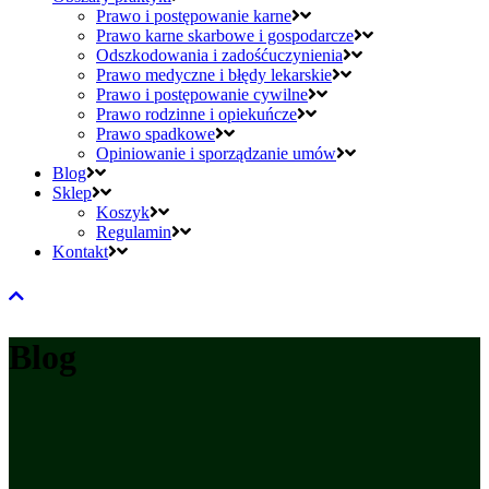
Prawo i postępowanie karne
Prawo karne skarbowe i gospodarcze
Odszkodowania i zadośćuczynienia
Prawo medyczne i błędy lekarskie
Prawo i postępowanie cywilne
Prawo rodzinne i opiekuńcze
Prawo spadkowe
Opiniowanie i sporządzanie umów
Blog
Sklep
Koszyk
Regulamin
Kontakt
Blog