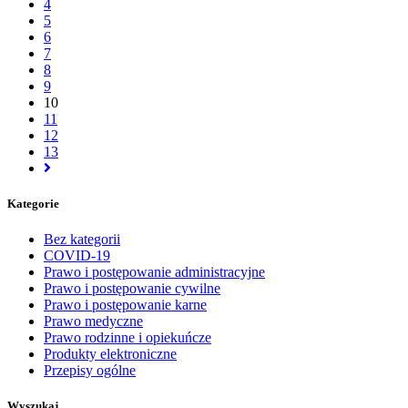
4
5
6
7
8
9
10
11
12
13
Kategorie
Bez kategorii
COVID-19
Prawo i postępowanie administracyjne
Prawo i postępowanie cywilne
Prawo i postępowanie karne
Prawo medyczne
Prawo rodzinne i opiekuńcze
Produkty elektroniczne
Przepisy ogólne
Wyszukaj